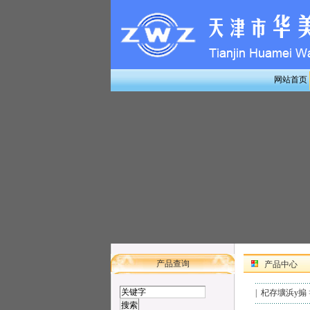
网站首页
产品查询
产品中心
|
杞存壙浜у搧